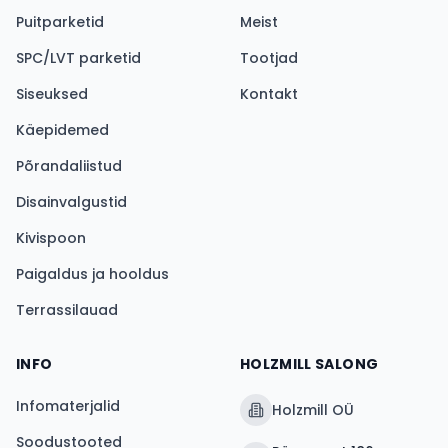
Puitparketid
Meist
SPC/LVT parketid
Tootjad
Siseuksed
Kontakt
Käepidemed
Põrandaliistud
Disainvalgustid
Kivispoon
Paigaldus ja hooldus
Terrassilauad
INFO
HOLZMILL SALONG
Infomaterjalid
Holzmill OÜ
Soodustooted