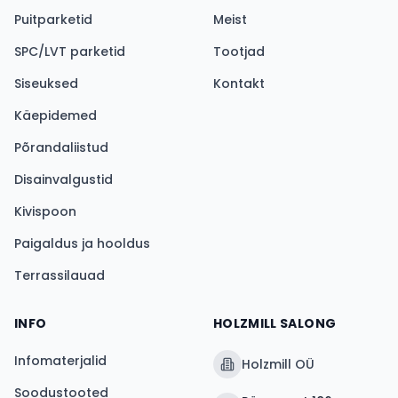
Puitparketid
Meist
SPC/LVT parketid
Tootjad
Siseuksed
Kontakt
Käepidemed
Põrandaliistud
Disainvalgustid
Kivispoon
Paigaldus ja hooldus
Terrassilauad
INFO
HOLZMILL SALONG
Infomaterjalid
Holzmill OÜ
Soodustooted