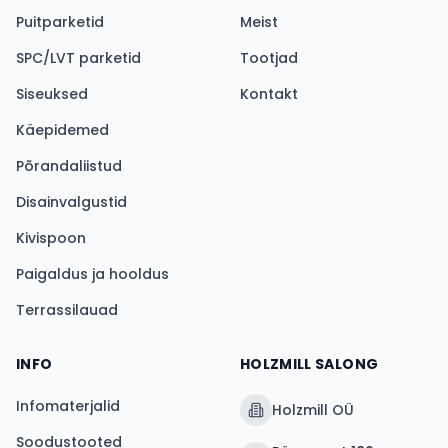
Puitparketid
Meist
SPC/LVT parketid
Tootjad
Siseuksed
Kontakt
Käepidemed
Põrandaliistud
Disainvalgustid
Kivispoon
Paigaldus ja hooldus
Terrassilauad
INFO
HOLZMILL SALONG
Infomaterjalid
Holzmill OÜ
Soodustooted