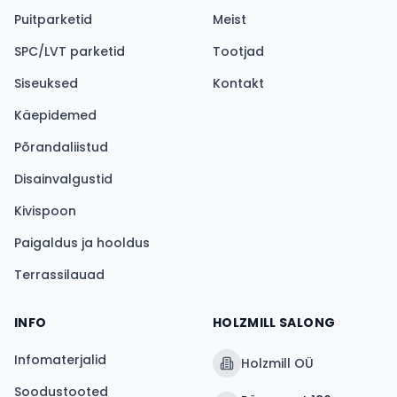
Puitparketid
Meist
SPC/LVT parketid
Tootjad
Siseuksed
Kontakt
Käepidemed
Põrandaliistud
Disainvalgustid
Kivispoon
Paigaldus ja hooldus
Terrassilauad
INFO
HOLZMILL SALONG
Infomaterjalid
Holzmill OÜ
Soodustooted