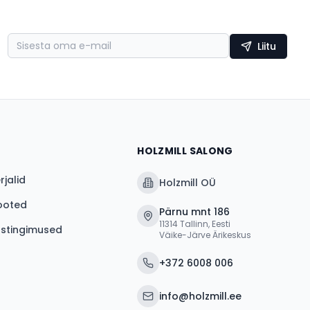
Liitu
HOLZMILL SALONG
jalid
Holzmill OÜ
ooted
Pärnu mnt 186
11314 Tallinn, Eesti
ustingimused
Väike-Järve Ärikeskus
+372 6008 006
info@holzmill.ee