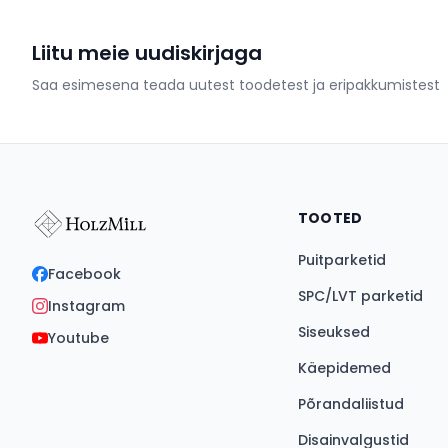
Liitu meie uudiskirjaga
Saa esimesena teada uutest toodetest ja eripakkumistest
TOOTED
Puitparketid
Facebook
SPC/LVT parketid
Instagram
Siseuksed
Youtube
Käepidemed
Põrandaliistud
Disainvalgustid