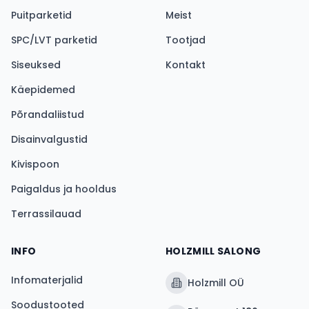
Puitparketid
Meist
SPC/LVT parketid
Tootjad
Siseuksed
Kontakt
Käepidemed
Põrandaliistud
Disainvalgustid
Kivispoon
Paigaldus ja hooldus
Terrassilauad
INFO
HOLZMILL SALONG
Infomaterjalid
Holzmill OÜ
Soodustooted